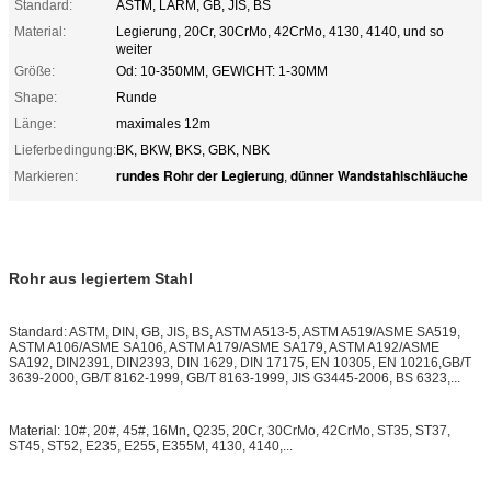
Standard:
ASTM, LÄRM, GB, JIS, BS
Material:
Legierung, 20Cr, 30CrMo, 42CrMo, 4130, 4140, und so
weiter
Größe:
Od: 10-350MM, GEWICHT: 1-30MM
Shape:
Runde
Länge:
maximales 12m
Lieferbedingung:
BK, BKW, BKS, GBK, NBK
rundes Rohr der Legierung
dünner Wandstahlschläuche
Markieren:
,
Rohr aus legiertem Stahl
Standard: ASTM, DIN, GB, JIS, BS, ASTM A513-5, ASTM A519/ASME SA519,
ASTM A106/ASME SA106, ASTM A179/ASME SA179, ASTM A192/ASME
SA192, DIN2391, DIN2393, DIN 1629, DIN 17175, EN 10305, EN 10216,GB/T
3639-2000, GB/T 8162-1999, GB/T 8163-1999, JIS G3445-2006, BS 6323,...
Material: 10#, 20#, 45#, 16Mn, Q235, 20Cr, 30CrMo, 42CrMo, ST35, ST37,
ST45, ST52, E235, E255, E355M, 4130, 4140,...