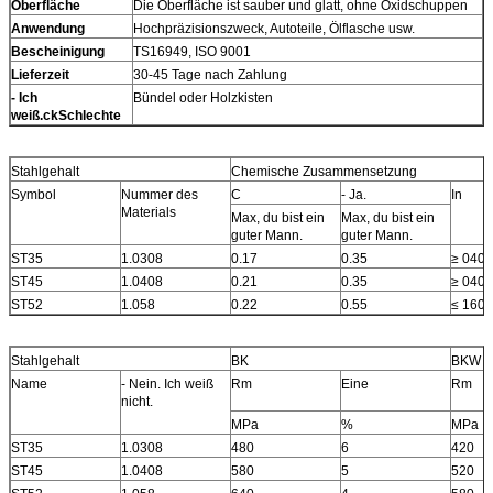
Oberfläche
Die Oberfläche ist sauber und glatt, ohne Oxidschuppen
Anwendung
Hochpräzisionszweck, Autoteile, Ölflasche usw.
Bescheinigung
TS16949, ISO 9001
Lieferzeit
30-45 Tage nach Zahlung
- Ich
Bündel oder Holzkisten
weiß.
ck
Schlechte
Stahlgehalt
Chemische Zusammensetzung
Symbol
Nummer des
C
- Ja.
In
Materials
Max, du bist ein
Max, du bist ein
guter Mann.
guter Mann.
ST35
1.0308
0.17
0.35
≥ 040
ST45
1.0408
0.21
0.35
≥ 040
ST52
1.058
0.22
0.55
≤ 160
Stahlgehalt
BK
BKW
Name
- Nein. Ich weiß
Rm
Eine
Rm
nicht.
MPa
%
MPa
ST35
1.0308
480
6
420
ST45
1.0408
580
5
520