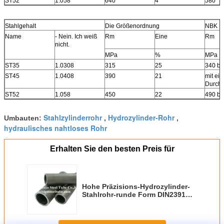
ST52
1.058
640
4
580
Stahlgehalt
Die Größenordnung
NBK
Name
- Nein. Ich weiß
Rm
Eine
Rm
nicht.
MPa
%
MPa
ST35
1.0308
315
25
340 bi
ST45
1.0408
390
21
mit ei
Durch
ST52
1.058
450
22
490 bi
Stahlzylinderrohr
Hydrozylinder-Rohr
Umbauten:
,
,
hydraulisches nahtloses Rohr
Erhalten Sie den besten Preis für
Hohe Präzisions-Hydrozylinder-
Stahlrohr-runde Form DIN2391
ST35 ST45 ST52