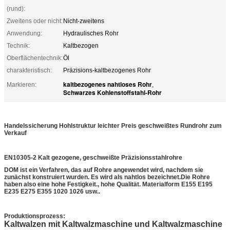
(rund):
Zweitens oder nicht:
Nicht-zweitens
Anwendung:
Hydraulisches Rohr
Technik:
Kaltbezogen
Oberflächentechnik:
Öl
charakteristisch:
Präzisions-kaltbezogenes Rohr
kaltbezogenes nahtloses Rohr
Markieren:
,
Schwarzes Kohlenstoffstahl-Rohr
Handelssicherung Hohlstruktur leichter Preis geschweißtes Rundrohr zum
Verkauf
EN10305-2 Kalt gezogene, geschweißte Präzisionsstahlrohre
DOM ist ein Verfahren, das auf Rohre angewendet wird, nachdem sie
zunächst konstruiert wurden. Es wird als nahtlos bezeichnet.Die Rohre
haben also eine hohe Festigkeit., hohe Qualität. Materialform E155 E195
E235 E275 E355 1020 1026 usw..
geschweißtes rundes Rohr
Produktionsprozess:
Kaltwalzen mit Kaltwalzmaschine und Kaltwalzmaschine