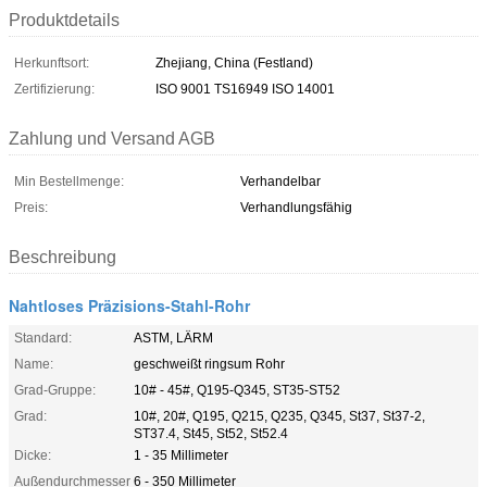
Produktdetails
Herkunftsort:
Zhejiang, China (Festland)
Zertifizierung:
ISO 9001 TS16949 ISO 14001
Zahlung und Versand AGB
Min Bestellmenge:
Verhandelbar
Preis:
Verhandlungsfähig
Beschreibung
Nahtloses Präzisions-Stahl-Rohr
Standard:
ASTM, LÄRM
Name:
geschweißt ringsum Rohr
Grad-Gruppe:
10# - 45#, Q195-Q345, ST35-ST52
Grad:
10#, 20#, Q195, Q215, Q235, Q345, St37, St37-2,
ST37.4, St45, St52, St52.4
Dicke:
1 - 35 Millimeter
Außendurchmesser
6 - 350 Millimeter