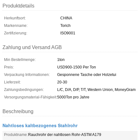
Produktdetails
Herkunftsort:
CHINA
Markenname:
Torich
Zertifizierung:
ISO9001
Zahlung und Versand AGB
Min Bestellmenge:
1ton
Preis:
USD900-1500 Per Ton
Verpackung Informationen:
Gesponnene Tasche oder Holzetui
Lieferzeit:
20-30
Zahlungsbedingungen:
L/C, D/A, D/P, T/T, Western Union, MoneyGram
Versorgungsmaterial-Fähigkeit:
5000Ton pro Jahre
Beschreibung
Nahtloses kaltbezogenes Stahlrohr
Produktname:
Rauchrohr der nahtlosen Rohr-ASTM A179