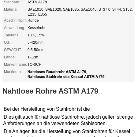
Standard:
ASTM A179
Material:
SAE1010, SAE1020, SAE1035, SAE1045, ST37.0, ST44, ST52,
E235, E355
Abschnittform:
Runde
Anwendung:
Kesselrohr
Toleranz:
±3%, ±5%
Od:
5-420mm
GEWICHT:
0.5-50mm
Länge:
1-12m
Markenname:
TORICH
Nahtloses Rauchrohr ASTM A179
Markieren:
,
Nahtloses Stahlrohr des Kessel-ASTM A179
Nahtlose Rohre ASTM A179
Bei der Herstellung von Stahlrohr ist die
Dies gilt auch für nahtlose Stahlrohre, jedoch gelten strenge
Anforderungen an die verwendeten Stahlsorten.
Die Anlagen für die Herstellung von Stahlrohren für Kessel