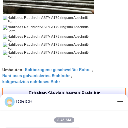
Kaltbezogene geschweißte Rohre
Umbauten:
,
Nahtloses galvanisiertes Stahlrohr
,
kaltgewalztes nahtloses Rohr
Erhalten Sie den besten Preis für
TORICH
Nahtloses Rauchrohr ASTM A179
ringsum Abschnitt-Form
8:46 AM