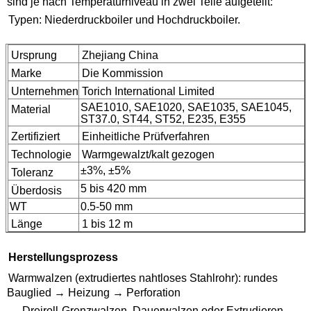
sind je nach Temperaturniveau in zwei Teile aufgeteilt:
Typen: Niederdruckboiler und Hochdruckboiler.
Ursprung
Zhejiang China
Marke
Die Kommission
Unternehmen
Torich International Limited
SAE1010, SAE1020, SAE1035, SAE1045,
Material
ST37.0, ST44, ST52, E235, E355
Zertifiziert
Einheitliche Prüfverfahren
Technologie
Warmgewalzt/kalt gezogen
±3%, ±5%
Toleranz
5 bis 420 mm
Überdosis
WT
0.5-50 mm
Länge
1 bis 12 m
Herstellungsprozess
Warmwalzen (extrudiertes nahtloses Stahlrohr): rundes
Bauglied → Heizung → Perforation
→ Dreiroll-Grenzwalzen, Dauerwalzen oder Extrudieren →