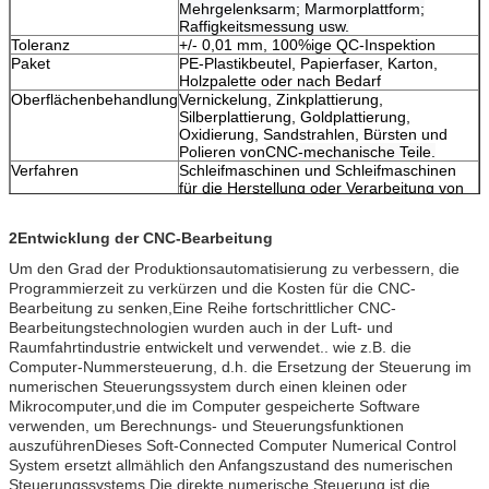
Mehrgelenksarm; Marmorplattform;
Raffigkeitsmessung usw.
Toleranz
+/- 0,01 mm, 100%ige QC-Inspektion
Paket
PE-Plastikbeutel, Papierfaser, Karton,
Holzpalette oder nach Bedarf
Oberflächenbehandlung
Vernickelung, Zinkplattierung,
Silberplattierung, Goldplattierung,
Oxidierung, Sandstrahlen, Bürsten und
Polieren von
CNC-mechanische Teile.
Verfahren
Schleifmaschinen und Schleifmaschinen
für die Herstellung oder Verarbeitung von
Spinnstoffen
2Entwicklung der CNC-Bearbeitung
Um den Grad der Produktionsautomatisierung zu verbessern, die
Programmierzeit zu verkürzen und die Kosten für die CNC-
Bearbeitung zu senken,Eine Reihe fortschrittlicher CNC-
Bearbeitungstechnologien wurden auch in der Luft- und
Raumfahrtindustrie entwickelt und verwendet.. wie z.B. die
Computer-Nummersteuerung, d.h. die Ersetzung der Steuerung im
numerischen Steuerungssystem durch einen kleinen oder
Mikrocomputer,und die im Computer gespeicherte Software
verwenden, um Berechnungs- und Steuerungsfunktionen
auszuführenDieses Soft-Connected Computer Numerical Control
System ersetzt allmählich den Anfangszustand des numerischen
Steuerungssystems.Die direkte numerische Steuerung ist die