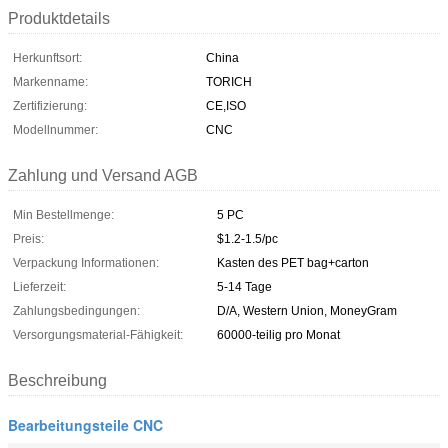
Produktdetails
Herkunftsort:
China
Markenname:
TORICH
Zertifizierung:
CE,ISO
Modellnummer:
CNC
Zahlung und Versand AGB
Min Bestellmenge:
5 PC
Preis:
$1.2-1.5/pc
Verpackung Informationen:
Kasten des PET bag+carton
Lieferzeit:
5-14 Tage
Zahlungsbedingungen:
D/A, Western Union, MoneyGram
Versorgungsmaterial-Fähigkeit:
60000-teilig pro Monat
Beschreibung
Bearbeitungsteile CNC