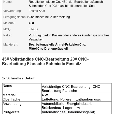
Name:
Regelte kompletter Cnc 45#, der Bearbeitungsflansch-
Schmieden Cnc 20# maschinell bearbeitet, Seat
Verwendung:
Festes Seat
Fertigungstechnik:
Cnc-maschinelle Bearbeitung
Material:
45#
MOQ:
5 PCS
Paket:
PET Bag+carton Kasten oder anderes kundenspezifisches
Verpacken
Bearbeitungsteile Ärmel-Präzision Cnc
Markieren:
,
Mittel Cnc-Drehenprägeteil
45# Vollständige CNC-Bearbeitung 20# CNC-
Bearbeitung Flansche Schmiede Festsitz
1- Schnelles Detail:
Name
Vollständige CNC-Bearbeitung, CNC-
Bearbeitung Flansche
Material
45#
Oberfläche
Entfettung, Polieren, Enthauben usw.
Anwendung
Automobilteile, Energieindustrie,
Brückenbau, Lager usw.
Prüfgeräte
Automatisches Höhenmessgerät;