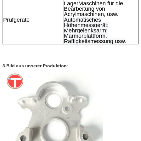
Lager
Maschinen für die
Bearbeitung von
Acrylmaschinen
, usw.
Prüfgeräte
Automatisches
Höhenmessgerät;
Mehrgelenksarm;
Marmorplattform;
Raffigkeitsmessung usw.
Toleranz
+/- 0,01 mm, 100%ige QC-
Inspektion
Paket
PE-Plastikbeutel,
Papierfaser, Karton,
3.Bild aus unserer Produktion:
Holzpalette oder nach Bedarf
Oberflächenbehandlung
Vernickelung,
Zinkplattierung,
Silberplattierung,
Goldplattierung, Oxidierung,
Sandstrahlen, Bürsten und
Polieren von
CNC-
mechanische Teile.
Verfahren
Schleifmaschinen und
Schleifmaschinen für die
Herstellung oder
Verarbeitung von
Spinnstoffen