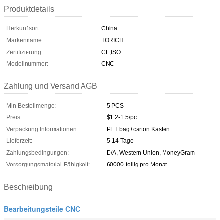
Produktdetails
Herkunftsort:
China
Markenname:
TORICH
Zertifizierung:
CE,ISO
Modellnummer:
CNC
Zahlung und Versand AGB
Min Bestellmenge:
5 PCS
Preis:
$1.2-1.5/pc
Verpackung Informationen:
PET bag+carton Kasten
Lieferzeit:
5-14 Tage
Zahlungsbedingungen:
D/A, Western Union, MoneyGram
Versorgungsmaterial-Fähigkeit:
60000-teilig pro Monat
Beschreibung
Bearbeitungsteile CNC