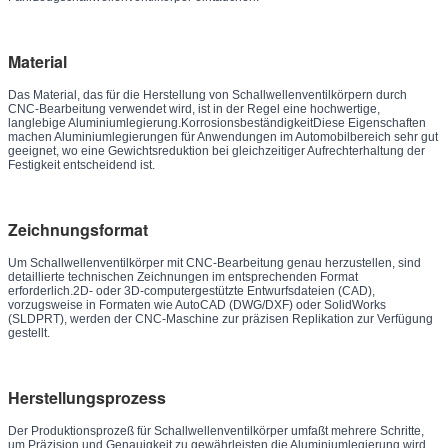
Material
Das Material, das für die Herstellung von Schallwellenventilkörpern durch
CNC-Bearbeitung verwendet wird, ist in der Regel eine hochwertige,
langlebige Aluminiumlegierung.KorrosionsbeständigkeitDiese Eigenschaften
machen Aluminiumlegierungen für Anwendungen im Automobilbereich sehr gut
geeignet, wo eine Gewichtsreduktion bei gleichzeitiger Aufrechterhaltung der
Festigkeit entscheidend ist.
Zeichnungsformat
Um Schallwellenventilkörper mit CNC-Bearbeitung genau herzustellen, sind
detaillierte technischen Zeichnungen im entsprechenden Format
erforderlich.2D- oder 3D-computergestützte Entwurfsdateien (CAD),
vorzugsweise in Formaten wie AutoCAD (DWG/DXF) oder SolidWorks
(SLDPRT), werden der CNC-Maschine zur präzisen Replikation zur Verfügung
gestellt.
Herstellungsprozess
Der Produktionsprozeß für Schallwellenventilkörper umfaßt mehrere Schritte,
um Präzision und Genauigkeit zu gewährleisten.die Aluminiumlegierung wird