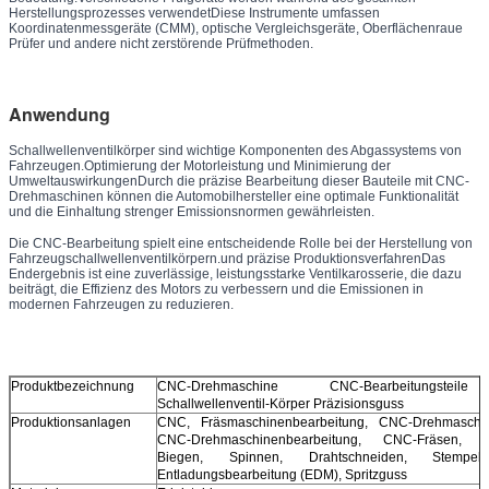
Herstellungsprozesses verwendetDiese Instrumente umfassen
Koordinatenmessgeräte (CMM), optische Vergleichsgeräte, Oberflächenraue
Prüfer und andere nicht zerstörende Prüfmethoden.
Anwendung
Schallwellenventilkörper sind wichtige Komponenten des Abgassystems von
Fahrzeugen.Optimierung der Motorleistung und Minimierung der
UmweltauswirkungenDurch die präzise Bearbeitung dieser Bauteile mit CNC-
Drehmaschinen können die Automobilhersteller eine optimale Funktionalität
und die Einhaltung strenger Emissionsnormen gewährleisten.
Die CNC-Bearbeitung spielt eine entscheidende Rolle bei der Herstellung von
Fahrzeugschallwellenventilkörpern.und präzise ProduktionsverfahrenDas
Endergebnis ist eine zuverlässige, leistungsstarke Ventilkarosserie, die dazu
beiträgt, die Effizienz des Motors zu verbessern und die Emissionen in
modernen Fahrzeugen zu reduzieren.
Produktbezeichnung
CNC-Drehmaschine CNC-Bearbeitungsteile
Schallwellenventil-Körper Präzisionsguss
Produktionsanlagen
CNC, Fräsmaschinenbearbeitung, CNC-Drehmaschin
CNC-Drehmaschinenbearbeitung, CNC-Fräsen, La
Biegen, Spinnen, Drahtschneiden, Stempeln,
Entladungsbearbeitung (EDM), Spritzguss