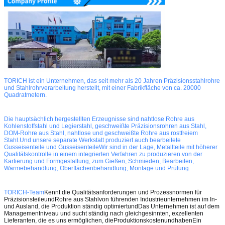
TORICH ist ein Unternehmen, das seit mehr als 20 Jahren Präzisionsstahlrohre
und Stahlrohrverarbeitung herstellt, mit einer Fabrikfläche von ca. 20000
Quadratmetern.
Die hauptsächlich hergestellten Erzeugnisse sind nahtlose Rohre aus
Kohlenstoffstahl und Legierstahl, geschweißte Präzisionsrohren aus Stahl,
DOM-Rohre aus Stahl, nahtlose und geschweißte Rohre aus rostfreiem
Stahl.Und unsere separate Werkstatt produziert auch bearbeitete
Gusseisenteile und GusseisenteileWir sind in der Lage, Metallteile mit höherer
Qualitätskontrolle in einem integrierten Verfahren zu produzieren.von der
Kartierung und Formgestaltung, zum Gießen, Schmieden, Bearbeiten,
Wärmebehandlung, Oberflächenbehandlung, Montage und Prüfung.
TORICH-Team
Kennt die Qualitätsanforderungen und Prozessnormen für
Präzisionsteile
und
Rohre aus Stahl
von führenden Industrieunternehmen im In-
und Ausland,
die Produktion ständig optimiert
und
Das Unternehmen ist auf dem
Managementniveau und sucht ständig nach gleichgesinnten, exzellenten
Lieferanten, die es uns ermöglichen, die
Produktionskosten
und
haben
Ein