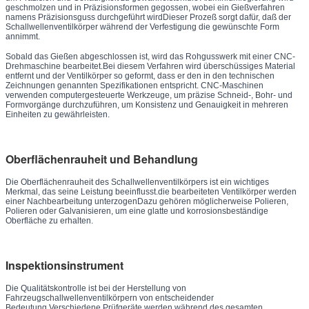
geschmolzen und in Präzisionsformen gegossen, wobei ein Gießverfahren
namens Präzisionsguss durchgeführt wirdDieser Prozeß sorgt dafür, daß der
Schallwellenventilkörper während der Verfestigung die gewünschte Form
annimmt.
Sobald das Gießen abgeschlossen ist, wird das Rohgusswerk mit einer CNC-
Drehmaschine bearbeitet.Bei diesem Verfahren wird überschüssiges Material
entfernt und der Ventilkörper so geformt, dass er den in den technischen
Zeichnungen genannten Spezifikationen entspricht. CNC-Maschinen
verwenden computergesteuerte Werkzeuge, um präzise Schneid-, Bohr- und
Formvorgänge durchzuführen, um Konsistenz und Genauigkeit in mehreren
Einheiten zu gewährleisten.
Oberflächenrauheit und Behandlung
Die Oberflächenrauheit des Schallwellenventilkörpers ist ein wichtiges
Merkmal, das seine Leistung beeinflusst.die bearbeiteten Ventilkörper werden
einer Nachbearbeitung unterzogenDazu gehören möglicherweise Polieren,
Polieren oder Galvanisieren, um eine glatte und korrosionsbeständige
Oberfläche zu erhalten.
Inspektionsinstrument
Die Qualitätskontrolle ist bei der Herstellung von
Fahrzeugschallwellenventilkörpern von entscheidender
Bedeutung.Verschiedene Prüfgeräte werden während des gesamten