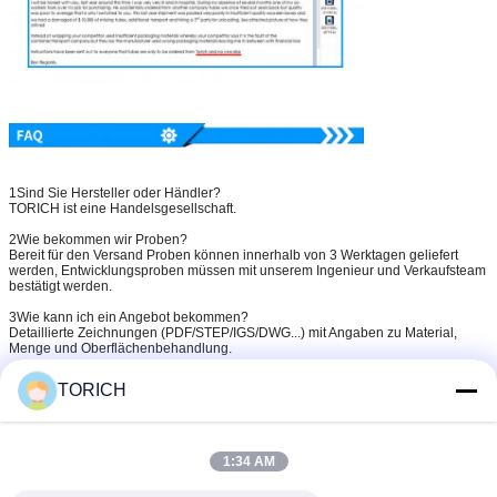
1Sind Sie Hersteller oder Händler?
TORICH ist eine Handelsgesellschaft.
2Wie bekommen wir Proben?
Bereit für den Versand Proben können innerhalb von 3 Werktagen geliefert
werden, Entwicklungsproben müssen mit unserem Ingenieur und Verkaufsteam
bestätigt werden.
3Wie kann ich ein Angebot bekommen?
Detaillierte Zeichnungen (PDF/STEP/IGS/DWG...) mit Angaben zu Material,
Menge und Oberflächenbehandlung.
4Kann ich ein Angebot ohne Zeichnungen bekommen?
TORICH
Natürlich freuen wir uns über Ihre Muster, Bilder oder Entwürfe mit detaillierten
Abmessungen für ein genaues Angebot.
5Wie lange dauert die Lieferzeit?
15-60 Tage je nach Bestellmenge und Produkt.
1:34 AM
6Können Sie vor der Massenproduktion Proben liefern?