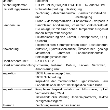
Material
Edelstahl
Zeichnungsformat
STEP,STP,GIS,CAD,PDF,DWG,DXF usw. oder Muster.
Herstellungsprozess
Rohstoffüberprüfung→Bestäti
Zeichnung→Maschinenaufbau→Versuchsproduktion→Qu
und -bestätigun
Probe→Massenproduktion→Endkontrolle→Verpackung→
Beenden Sie.
Sandblasen, Anodisieren, Schwarzen, Zink-Nickelplattier
Die Anlage ist mit einer hohen Temperatur ausgestatte
hohen Temperatur ausgeht.
Elektroplattierung von Chrom, Elektrophorese, QPQ (
Quench),
Elektropolieren, Chromplattieren, Knurl, Laserächerung
Anwendung
Autoteile, Hydraulikschläuche, Ölmaschinen, geologi
Motorräder, Fahrräder, Landmaschinenteile, 
Befestigungsmaschinen.
Oberflächenrauheit
Ra 0,1 bis 3.2
Oberflächenbehandlung
Schleifen, Polieren, Deburr, Lacken, Verzinken, C
Anodisierung usw.
Inspektion
100% Abmessungsprüfung
100% Sichtprüfung
Inspektion der mechanischen Eigenschaften, Berich
Labortests oder Bericht der Inspektion durch Dritte.
Inspektionsinstrument
Komplettes Inspektionslabor mit Mikrometer, optisch
Vernier-Kaliber, CMM
Tiefenabdrücker Vernier, Universalprotractor, Taktmes
Zentigradmessgerät
Toleranz
Zeichnungswünsche des Kunden