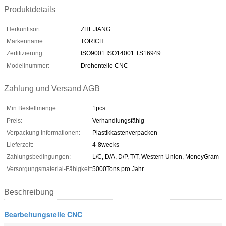
Produktdetails
Herkunftsort:
ZHEJIANG
Markenname:
TORICH
Zertifizierung:
ISO9001 ISO14001 TS16949
Modellnummer:
Drehenteile CNC
Zahlung und Versand AGB
Min Bestellmenge:
1pcs
Preis:
Verhandlungsfähig
Verpackung Informationen:
Plastikkastenverpacken
Lieferzeit:
4-8weeks
Zahlungsbedingungen:
L/C, D/A, D/P, T/T, Western Union, MoneyGram
Versorgungsmaterial-Fähigkeit:
5000Tons pro Jahr
Beschreibung
Bearbeitungsteile CNC