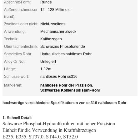
Abschnitt-Form:
Runde
Außendurchmesser
12 - 128 Millimeter
(rund):
Zweitens oder nicht:
Nicht-zweitens
Anwendung:
Mechanischer Zweck
Technik:
Kaltbezogen
Oberflächentechnik:
Schwarzes Phosphatende
Spezielles Rohr:
Hydraulisches nahtloses Rohr
Alloy Or Not:
Unlegiert
Länge:
1-12m
Schlüsselwort:
nahtloses Rohr ss316
nahtloses Rohr der Präzision
Markieren:
,
Schwarzes Kohlenstoffstahl-Rohr
hochwertige verschiedene Spezifikationen von ss316 nahtlosem Rohr
1- Schnell Detail:
Schwarze Phosphat-Hydraulikröhren mit hoher Präzision
Einheit für die Verwendung in Kraftfahrzeugen
ss316 nahtloses Rohr
E235, E355, ST37.0, ST44.0, ST52.0