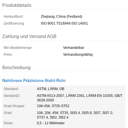
Produktdetails
Herkunftsort:
Zhejiang, China (Festland)
Zertifizierung:
ISO 9001 TS16949 ISO 14001
Zahlung und Versand AGB
Min Bestellmenge:
Verhandelbar
Preis:
Verhandlungsfähig
Beschreibung
Nahtloses Präzisions-Stahl-Rohr
Standard:
ASTM, LÄRM, GB
standard2:
ASTM A513-2007, LÄRM 2391, LÄRM-EN 10305, GB/T
3639-2000
Grad-Gruppe:
10#-45#, ST35-ST52
Grad:
10#, 20#, 45#, ST35, St35.4, St35.8, St37, St37-2,
ST37.4, St52, St52.4
Dicke:
0,5 - 12 Millimeter