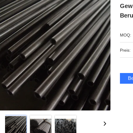
Gewa
Beru
MOQ:
Preis:
Be