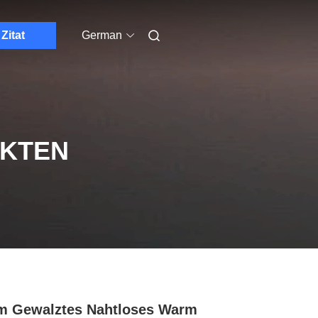
Zitat
German
UKTEN
m Gewalztes Nahtloses Warm