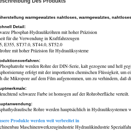
eschreibung Des Produkts
fiherstellung warmgewalztes nahtloses, warmgewalztes, nahtlose
chnell Detail:
arze Phosphat-Hydraulikröhren mit hoher Präzision
eit für die Verwendung in Kraftfahrzeugen
5, E355, ST37.0, ST44.0, ST52.0
warmgewalzte nahtlose Rohre
lrohre mit hoher Präzision für Hydrauliksysteme
roduktionsverfahren:
Phosphatrohr werden Rohre der DIN-Serie, kalt gezogene und hell gegi
phorisierung erfolgt mit der importierten chemischen Flüssigkeit, um 
h die Mikropore auf dem Film aufgenommen, um zu verhindern, daß 
uptmerkmale:
leuchtend schwarze Farbe ist homogen auf der Rohroberfläche verteilt.
auptanwendung:
phathydraulische Rohre werden hauptsächlich in Hydrauliksystemen v
sere Produkte werden weit verbreitet in
hinenbau Maschinenwerkzeugindustrie Hydraulikindustrie Spezialfah