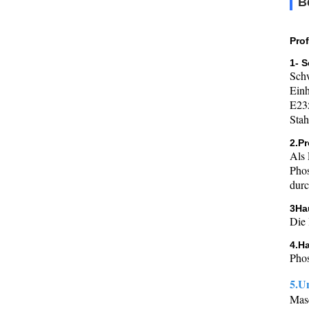
B
Pro
1- S
Schw
Einh
E23
Stah
2.P
Als 
Phos
durc
3Ha
Die 
4.H
Phos
5.Un
Masc