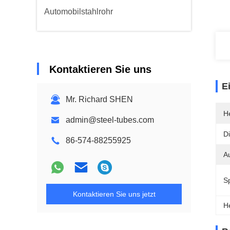
Automobilstahlrohr
Kontaktieren Sie uns
E
Mr. Richard SHEN
He
admin@steel-tubes.com
Di
86-574-88255925
A
Sp
Kontaktieren Sie uns jetzt
H