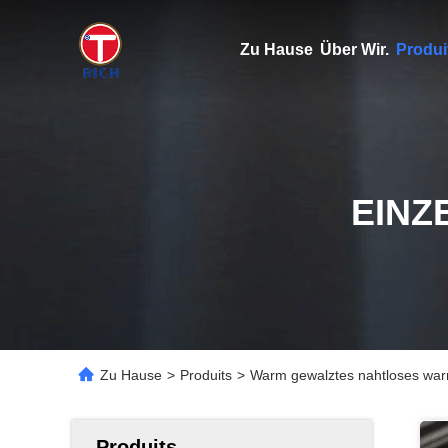
Zu Hause
Über Wir.
Produi
EINZ
Zu Hause
>
Produits
>
Warm gewalztes nahtloses warm
Produits