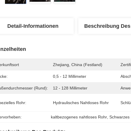
Detail-Informationen
Beschreibung Des
inzelheiten
rkunftsort
Zhejiang, China (Festland)
Zertif
cke:
0,5 - 12 Millimeter
Absch
ußendurchmesser (rund):
12 - 128 Millimeter
Anwe
ezielles Rohr:
Hydraulisches Nahtloses Rohr
Schlü
ervorheben:
kaltbezogenes nahtloses Rohr
, 
Schwarzes 