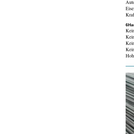
Auto
Eise
Kraf
6Ha
Kein
Kein
Kei
Kein
Hohe