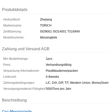
Produktdetails
Herkunftsort:
Zhejiang
Markenname:
TORICH
Zertifizierung:
ISO9001 ISO14001 TS16949
Modellnummer:
Messingteile
Zahlung und Versand AGB
Min Bestellmenge:
1pcs
Preis:
Verhandlungsfähig
Verpackung Informationen:
Plastikkastenverpacken
Lieferzeit:
4-8weeks
Zahlungsbedingungen:
L/C, D/A, D/P, T/T, Western Union, MoneyGram
Versorgungsmaterial-Fähigkeit:
5000Tons pro Jahr
Beschreibung
Cnc-Messingteile