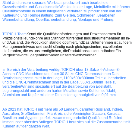
Stahl.Und unsere separate Werkstatt produziert auch bearbeitete
Gusseisenteile und GusseisenteileWir sind in der Lage, Metallteile mit höherer
Qualitätskontrolle in einem integrierten Verfahren zu produzieren.von der
Kartierung und Formgestaltung, zum Gießen, Schmieden, Bearbeiten,
Wärmebehandlung, Oberflächenbehandlung, Montage und Prüfung.
TORICH-Team
Kennt die Qualitätsanforderungen und Prozessnormen für
Präzisionsteile
und
Rohre aus Stahl
von führenden Industrieunternehmen im In-
und Ausland,
die Produktion ständig optimiert
und
Das Unternehmen ist auf dem
Managementniveau und sucht ständig nach gleichgesinnten, exzellenten
Lieferanten, die es uns ermöglichen, die
Produktionskosten
und
haben
Ein
Vergleichsvorteil gegenüber vielen unserer
Wettbewerber
.
Im Bereich der Verarbeitung verfügt TORICH über 18 Sätze 4-Achsen-3-
Achsen-CNC-Maschinen und über 30 Sätze CNC-Drehmaschinen.Das
Bearbeitungszentrum ist in der Lage, 1100x600x800mm Teile zu bearbeiten
und die CNC-Drehmaschinen sind in der Lage, 550x1500mm Teile zu
verarbeitenWir sind spezialisiert auf die Bearbeitung von Edelstahl,
Legierungsstahl und anderen harten Metallen sowie Kohlenstoffstahl,
Aluminium und Kupfer mit einer Dimensionsgenauigkeit von 0,01 mm.
Ab 2023 hat TORICH mit mehr als 50 Ländern, darunter Russland, Indien,
Australien, Großbritannien, Frankreich, die Vereinigten Staaten, Kanada,
Brasilien und Ägypten, perfekt zusammengearbeitet.Qualität und Ruf sind
immer unser oberstes Anliegen.TORICH freut sich auf die Zusammenarbeit mit
Kunden auf der ganzen Welt.