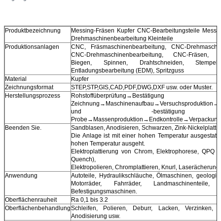
Produktbezeichnung
Messing-Fräsen Kupfer CNC-Bearbeitungsteile Messi
Drehmaschinenbearbeitung Kleinteile
Produktionsanlagen
CNC, Fräsmaschinenbearbeitung, CNC-Drehmaschin
CNC-Drehmaschinenbearbeitung, CNC-Fräsen, La
Biegen, Spinnen, Drahtschneiden, Stempeln,
Entladungsbearbeitung (EDM), Spritzguss
Material
Kupfer
Zeichnungsformat
STEP,STP,GIS,CAD,PDF,DWG,DXF usw. oder Muster.
Herstellungsprozess
Rohstoffüberprüfung→Bestäti
Zeichnung→Maschinenaufbau→Versuchsproduktion→Qu
und -bestätigun
Probe→Massenproduktion→Endkontrolle→Verpackung→
Beenden Sie.
Sandblasen, Anodisieren, Schwarzen, Zink-Nickelplattier
Die Anlage ist mit einer hohen Temperatur ausgestatte
hohen Temperatur ausgeht.
Elektroplattierung von Chrom, Elektrophorese, QPQ (
Quench),
Elektropolieren, Chromplattieren, Knurl, Laserächerung
Anwendung
Autoteile, Hydraulikschläuche, Ölmaschinen, geologi
Motorräder, Fahrräder, Landmaschinenteile, 
Befestigungsmaschinen.
Oberflächenrauheit
Ra 0,1 bis 3.2
Oberflächenbehandlung
Schleifen, Polieren, Deburr, Lacken, Verzinken, C
Anodisierung usw.