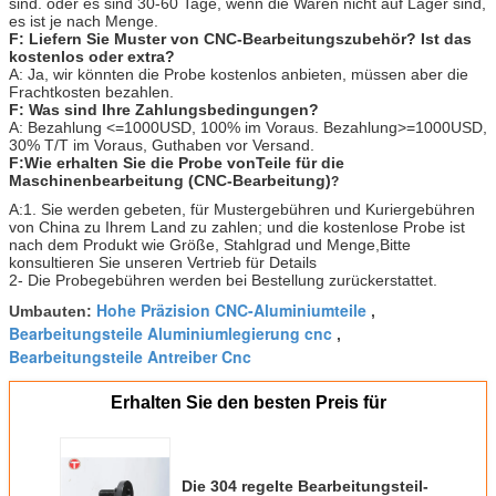
sind. oder es sind 30-60 Tage, wenn die Waren nicht auf Lager sind,
es ist je nach Menge.
F: Liefern Sie Muster von CNC-Bearbeitungszubehör? Ist das
kostenlos oder extra?
A: Ja, wir könnten die Probe kostenlos anbieten, müssen aber die
Frachtkosten bezahlen.
F: Was sind Ihre Zahlungsbedingungen?
A: Bezahlung <=1000USD, 100% im Voraus. Bezahlung>=1000USD,
30% T/T im Voraus, Guthaben vor Versand.
F:Wie erhalten Sie die Probe von
Teile für die
Maschinenbearbeitung (CNC-Bearbeitung)
?
A:1. Sie werden gebeten, für Mustergebühren und Kuriergebühren
von China zu Ihrem Land zu zahlen; und die kostenlose Probe ist
nach dem Produkt wie Größe, Stahlgrad und Menge,Bitte
konsultieren Sie unseren Vertrieb für Details
2- Die Probegebühren werden bei Bestellung zurückerstattet.
Hohe Präzision CNC-Aluminiumteile
Umbauten:
,
Bearbeitungsteile Aluminiumlegierung cnc
,
Bearbeitungsteile Antreiber Cnc
Erhalten Sie den besten Preis für
Die 304 regelte Bearbeitungsteil-