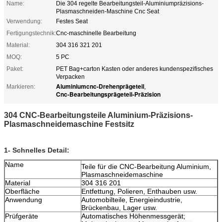
Name:
Die 304 regelte Bearbeitungsteil-Aluminiumpräzisions-
Plasmaschneiden-Maschine Cnc Seat
Verwendung:
Festes Seat
Fertigungstechnik:
Cnc-maschinelle Bearbeitung
Material:
304 316 321 201
MOQ:
5 PC
Paket:
PET Bag+carton Kasten oder anderes kundenspezifisches
Verpacken
Aluminiumcnc-Drehenprägeteil
Markieren:
,
Cnc-Bearbeitungsprägeteil-Präzision
304 CNC-Bearbeitungsteile Aluminium-Präzisions-
Plasmaschneidemaschine Festsitz
1- Schnelles Detail:
Name
Teile für die CNC-Bearbeitung Aluminium,
Plasmaschneidemaschine
Material
304 316 201
Oberfläche
Entfettung, Polieren, Enthauben usw.
Anwendung
Automobilteile, Energieindustrie,
Brückenbau, Lager usw.
Prüfgeräte
Automatisches Höhenmessgerät;