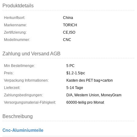
Produktdetails
Herkunftsort:
China
Markenname:
TORICH
Zertifizierung:
CE,ISO
Modellnummer:
CNC
Zahlung und Versand AGB
Min Bestellmenge:
5 PC
Preis:
$1.2-1.5/pc
Verpackung Informationen:
Kasten des PET bag+carton
Lieferzeit:
5-14 Tage
Zahlungsbedingungen:
D/A, Western Union, MoneyGram
Versorgungsmaterial-Fähigkeit:
60000-teilig pro Monat
Beschreibung
Cnc-Aluminiumteile