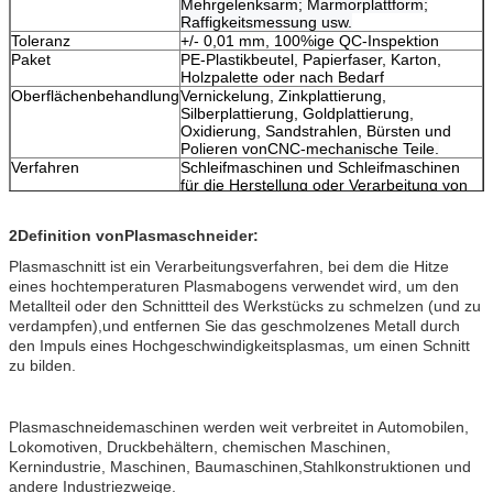
Mehrgelenksarm; Marmorplattform;
Raffigkeitsmessung usw.
Toleranz
+/- 0,01 mm, 100%ige QC-Inspektion
Paket
PE-Plastikbeutel, Papierfaser, Karton,
Holzpalette oder nach Bedarf
Oberflächenbehandlung
Vernickelung, Zinkplattierung,
Silberplattierung, Goldplattierung,
Oxidierung, Sandstrahlen, Bürsten und
Polieren von
CNC-mechanische Teile.
Verfahren
Schleifmaschinen und Schleifmaschinen
für die Herstellung oder Verarbeitung von
Spinnstoffen
2Definition von
Plasmaschneider:
Plasmaschnitt ist ein Verarbeitungsverfahren, bei dem die Hitze
eines hochtemperaturen Plasmabogens verwendet wird, um den
Metallteil oder den Schnittteil des Werkstücks zu schmelzen (und zu
verdampfen),und entfernen Sie das geschmolzenes Metall durch
den Impuls eines Hochgeschwindigkeitsplasmas, um einen Schnitt
zu bilden.
Plasmaschneidemaschinen werden weit verbreitet in Automobilen,
Lokomotiven, Druckbehältern, chemischen Maschinen,
Kernindustrie, Maschinen, Baumaschinen,Stahlkonstruktionen und
andere Industriezweige.