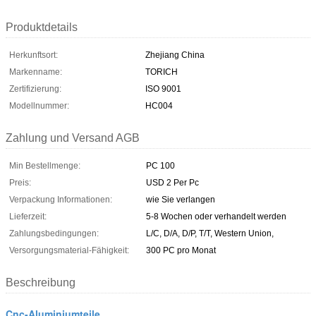
Produktdetails
Herkunftsort:
Zhejiang China
Markenname:
TORICH
Zertifizierung:
ISO 9001
Modellnummer:
HC004
Zahlung und Versand AGB
Min Bestellmenge:
PC 100
Preis:
USD 2 Per Pc
Verpackung Informationen:
wie Sie verlangen
Lieferzeit:
5-8 Wochen oder verhandelt werden
Zahlungsbedingungen:
L/C, D/A, D/P, T/T, Western Union,
Versorgungsmaterial-Fähigkeit:
300 PC pro Monat
Beschreibung
Cnc-Aluminiumteile