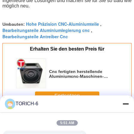
Ingenieure die Lösungen und machen sie für Sie so bald wie
möglich neu.
Hohe Präzision CNC-Aluminiumteile
Umbauten:
,
Bearbeitungsteile Aluminiumlegierung cnc
,
Bearbeitungsteile Antreiber Cnc
Erhalten Sie den besten Preis für
Cnc fertigten herstellende
Aluminiumcnc-Maschinen-
Aluminiumlegierungs-Teil-Teile
Aluminiumteil-Produktion
besonders an
Fortsetzen
TORICH-6
Cnc-Aluminiumteile
Mehr
5:51 AM