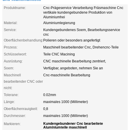
Produktname:
Cnc-Prägeservice Verarbeitung Fräsmaschine Cnc
vertikale kundengebundene Produktion von
Aluminiumhei
Material:
Aluminiumlegierung
Service:
Kundengebundenes Soem, Bearbeitungsservice
cnc
Oberflächenbehandlung:
Polieren oder besonders angefertigt
Prozess:
Maschinell bearbeitender Cnc, Drehencnc-Teile
Schlüsselwort:
Teile CNC Macining
Ausrüstung:
CNC maschinelle Bearbeitung zentriert,
Soem:
Verfügbar, angeboten, nehmen Sie an
Maschinell
Cnc-maschinelle Bearbeitung
bearbeitender CNC oder
nicht:
Tolerane:
0.02mm
Länge:
maximales 1000 (Millimeter)
Oberflächenrauigkeit:
0,8
Durchmesser:
maximales 1000 (Millimeter)
Kundengebundener Cnc bearbeitete
Markieren:
Aluminiumteile maschinell