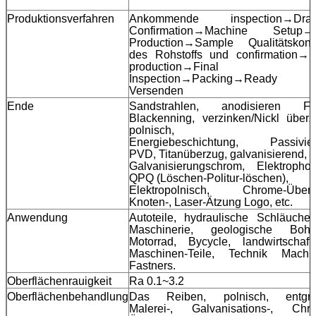
Produktionsverfahren
Ankommende inspection→Draw
Confirmation→Machine Setup→T
Production→Sample Qualitätskontr
des Rohstoffs und confirmation→
production→Final
Inspection→Packing→Ready 
Versenden
Ende
Sandstrahlen, anodisieren Fa
Blackenning, verzinken/Nickl überzi
polnisch,
Energiebeschichtung, Passivie
PVD, Titanüberzug, galvanisierend,
Galvanisierungschrom, Elektrophor
QPQ (Löschen-Politur-löschen),
Elektropolnisch, Chrome-Überz
Knoten-, Laser-Ätzung Logo, etc.
Anwendung
Autoteile, hydraulische Schläuche,
Maschinerie, geologische Bohr
Motorrad, Bycycle, landwirtschaftl
Maschinen-Teile, Technik Machin
Fastners.
Oberflächenrauigkeit
Ra 0.1~3.2
Oberflächenbehandlung
Das Reiben, polnisch, entgra
Malerei-, Galvanisations-, Chr