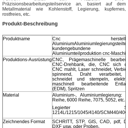
Präzisionsbearbeitungsteilservice an, basiert auf dem
Metallmaterial wie Kohlenstoff, Legierung, kupfernes,
rostfreies, etc.
Produkt-Beschreibung
Produktname
Cnc herstellen
AluminiumAluminiumlegierungsteiltei
kundengebundene
Aluminiumteilproduktion cnc-Maschi
Produktions-Ausrüstung
CNC, Prägemaschinelle bearbeit
CNC-Drehbank, die, CNC sich dr
CNC mahlt, Laser schneidet, Verbie
spinnend, Draht verarbeitet,
schneidet und stempeln, elektri
maschinell bearbeitende Entla
(EDM), Spritzen
Material
Aluminium-, Aluminiumlegierung: 
Reihe, 6000 Reihe, 7075, 5052, etc.
Legierter Stah
1214L/1215/1045/4140/SCM440/40
Zeichnendes Format
SCHRITT, STP, GIS, CAD, pdf, 
DXF usw. oder Proben.