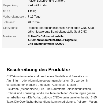
Pulver-Beschichtung graviert
Verpackung:
Karton/Holzetui
MOQ:
1-teilig
Vorbereitungszeit:
7-15 Tage
Toleranz:
±0.01mm
Glanzpunkt:
Regelte Bearbeitungsflansch-Schmieden CNC Seat,
örtlich festgelegte Bearbeitungsteile Seat CNC
Polier-CNC-Aluminiumteile
Markieren:
,
Automobilaluminium-CNC-Prägeteile
,
Cnc-Aluminiumteile ISO9001
Beschreibung des Produkts:
CNC-Aluminiumteile sind bearbeitete Bauteile und Bauteile aus
Aluminium- oder Aluminiumlegierungsmaterialien. Sie werden in
verschiedenen Industrie-, Medizin-, Automobil-, Elektro-,
Elektronik-,Mechanische, Luft- und Raumfahrt, Telekommunikation,
Robotik und Konsumgüter.die die Teile nach den Zeichnungen genau
verarbeiten kannDie Vorlaufzeit von CNC-Aluminiumteilen beträgt 7-15
Tage. Die Oberflächenbehandlung kann Anodisierung, Polieren, Malen,