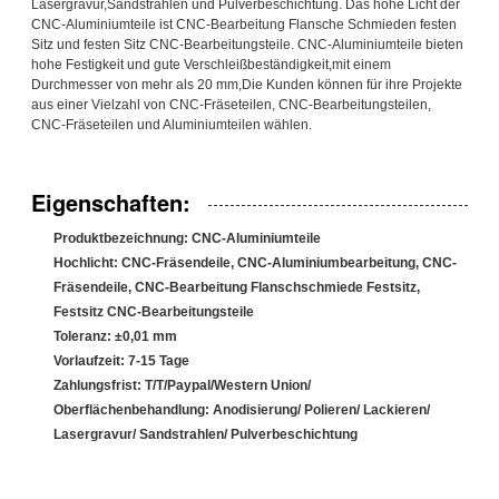
Lasergravur,Sandstrahlen und Pulverbeschichtung. Das hohe Licht der
CNC-Aluminiumteile ist CNC-Bearbeitung Flansche Schmieden festen
Sitz und festen Sitz CNC-Bearbeitungsteile. CNC-Aluminiumteile bieten
hohe Festigkeit und gute Verschleißbeständigkeit,mit einem
Durchmesser von mehr als 20 mm,Die Kunden können für ihre Projekte
aus einer Vielzahl von CNC-Fräseteilen, CNC-Bearbeitungsteilen,
CNC-Fräseteilen und Aluminiumteilen wählen.
Eigenschaften:
Produktbezeichnung: CNC-Aluminiumteile
Hochlicht: CNC-Fräsendeile, CNC-Aluminiumbearbeitung, CNC-
Fräsendeile, CNC-Bearbeitung Flanschschmiede Festsitz,
Festsitz CNC-Bearbeitungsteile
Toleranz: ±0,01 mm
Vorlaufzeit: 7-15 Tage
Zahlungsfrist: T/T/Paypal/Western Union/
Oberflächenbehandlung: Anodisierung/ Polieren/ Lackieren/
Lasergravur/ Sandstrahlen/ Pulverbeschichtung