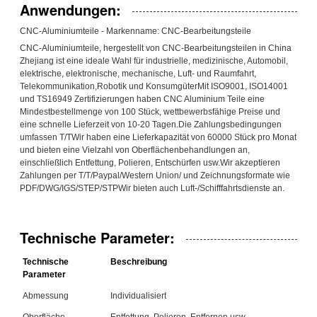
Anwendungen:
CNC-Aluminiumteile - Markenname: CNC-Bearbeitungsteile
CNC-Aluminiumteile, hergestellt von CNC-Bearbeitungsteilen in China
Zhejiang ist eine ideale Wahl für industrielle, medizinische, Automobil,
elektrische, elektronische, mechanische, Luft- und Raumfahrt,
Telekommunikation,Robotik und KonsumgüterMit ISO9001, ISO14001
und TS16949 Zertifizierungen haben CNC Aluminium Teile eine
Mindestbestellmenge von 100 Stück, wettbewerbsfähige Preise und
eine schnelle Lieferzeit von 10-20 Tagen.Die Zahlungsbedingungen
umfassen T/TWir haben eine Lieferkapazität von 60000 Stück pro Monat
und bieten eine Vielzahl von Oberflächenbehandlungen an,
einschließlich Entfettung, Polieren, Entschürfen usw.Wir akzeptieren
Zahlungen per T/T/Paypal/Western Union/ und Zeichnungsformate wie
PDF/DWG/IGS/STEP/STPWir bieten auch Luft-/Schifffahrtsdienste an.
Technische Parameter:
Technische
Beschreibung
Parameter
Abmessung
Individualisiert
Oberfläche
Entfettung, Polieren, Entfernen usw.