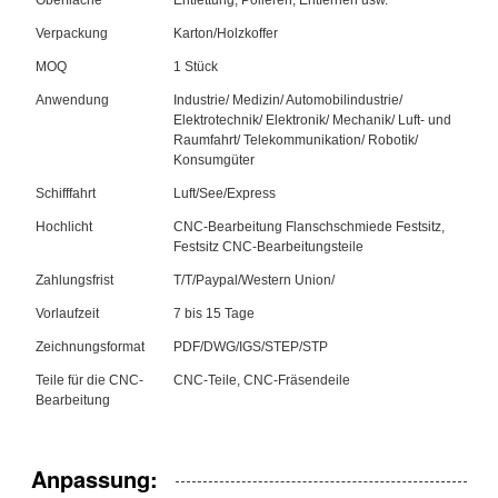
Verpackung
Karton/Holzkoffer
MOQ
1 Stück
Anwendung
Industrie/ Medizin/ Automobilindustrie/
Elektrotechnik/ Elektronik/ Mechanik/ Luft- und
Raumfahrt/ Telekommunikation/ Robotik/
Konsumgüter
Schifffahrt
Luft/See/Express
Hochlicht
CNC-Bearbeitung Flanschschmiede Festsitz,
Festsitz CNC-Bearbeitungsteile
Zahlungsfrist
T/T/Paypal/Western Union/
Vorlaufzeit
7 bis 15 Tage
Zeichnungsformat
PDF/DWG/IGS/STEP/STP
Teile für die CNC-
CNC-Teile, CNC-Fräsendeile
Bearbeitung
Anpassung: