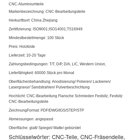
CNC-Aluminiumteile
Markenbezeichnung: CNC-Bearbeitungsteile
Herkunftsort: China Zhejiang
Zertifizierung: ISO9001;ISO14001;TS16949
Mindestbestellmenge: 100 Stück
Preis: Holzkiste
Lieferzeit: 10-20 Tage
Zahlungsbedingungen: T/T, D/P, D/A, L/C, Western Union,
Lieferfähigkeit: 60000 Stück pro Monat
Oberflächenbehandlung: Anodisierung/ Polieren/ Lackieren/
Lasergravur/ Sandstrahlen/ Pulverbeschichtung
Hochlicht: CNC-Bearbeitung Flansche Schmieden Festsitz, Festsitz
CNC-Bearbeitungsteile
ZeichnungFormat: PDF/DWG/IGS/STEP/STP
Abmessungen: angepasst
Oberfläche: glatt/ Spiegel/ Matte/ gebürstet
Schlüsselwörter: CNC-Teile, CNC-Fräsendeile,