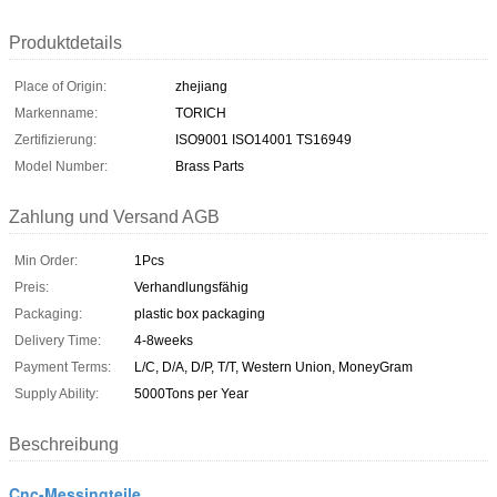
Produktdetails
Place of Origin:
zhejiang
Markenname:
TORICH
Zertifizierung:
ISO9001 ISO14001 TS16949
Model Number:
Brass Parts
Zahlung und Versand AGB
Min Order:
1Pcs
Preis:
Verhandlungsfähig
Packaging:
plastic box packaging
Delivery Time:
4-8weeks
Payment Terms:
L/C, D/A, D/P, T/T, Western Union, MoneyGram
Supply Ability:
5000Tons per Year
Beschreibung
Cnc-Messingteile