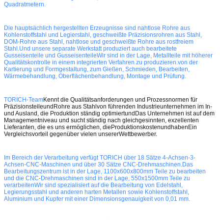
Quadratmetern.
Die hauptsächlich hergestellten Erzeugnisse sind nahtlose Rohre aus
Kohlenstoffstahl und Legierstahl, geschweißte Präzisionsrohren aus Stahl,
DOM-Rohre aus Stahl, nahtlose und geschweißte Rohre aus rostfreiem
Stahl.Und unsere separate Werkstatt produziert auch bearbeitete
Gusseisenteile und GusseisenteileWir sind in der Lage, Metallteile mit höherer
Qualitätskontrolle in einem integrierten Verfahren zu produzieren.von der
Kartierung und Formgestaltung, zum Gießen, Schmieden, Bearbeiten,
Wärmebehandlung, Oberflächenbehandlung, Montage und Prüfung.
TORICH-Team
Kennt die Qualitätsanforderungen und Prozessnormen für
Präzisionsteile
und
Rohre aus Stahl
von führenden Industrieunternehmen im In-
und Ausland,
die Produktion ständig optimiert
und
Das Unternehmen ist auf dem
Managementniveau und sucht ständig nach gleichgesinnten, exzellenten
Lieferanten, die es uns ermöglichen, die
Produktionskosten
und
haben
Ein
Vergleichsvorteil gegenüber vielen unserer
Wettbewerber
.
Im Bereich der Verarbeitung verfügt TORICH über 18 Sätze 4-Achsen-3-
Achsen-CNC-Maschinen und über 30 Sätze CNC-Drehmaschinen.Das
Bearbeitungszentrum ist in der Lage, 1100x600x800mm Teile zu bearbeiten
und die CNC-Drehmaschinen sind in der Lage, 550x1500mm Teile zu
verarbeitenWir sind spezialisiert auf die Bearbeitung von Edelstahl,
Legierungsstahl und anderen harten Metallen sowie Kohlenstoffstahl,
Aluminium und Kupfer mit einer Dimensionsgenauigkeit von 0,01 mm.