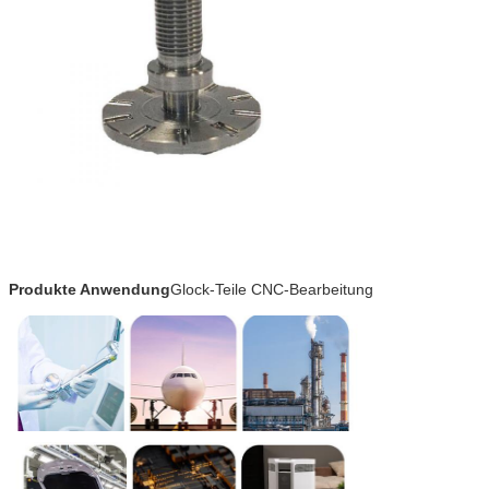
CNC-Bearbeitungsteile
Medizinische Luft- und Raumfahrt Petrol
werden in
Komponenten Elektronik
verschiedenen
Bereichen weit
verbreitet
Herstellungsprozess
Rohstoffüberprüfung→Bestätigung der
Zeichnung→Maschinenaufbau→Versuchspr
und -bestätigung der
Probe→Massenproduktion→Endkontrolle→
Produkte Anwendung
Glock-Teile CNC-Bearbeitung