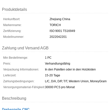
Produktdetails
Herkunftsort:
Zhejiang China
Markenname:
TORICH
Zertifizierung:
ISO 9001 TS16949
Modellnummer:
2022042201
Zahlung und Versand AGB
Min Bestellmenge:
1 PC
Preis:
Verhandlungsfähig
Verpackung Informationen:
In den Paletten oder in den Holzkisten
Lieferzeit:
15-20 Tage
Zahlungsbedingungen:
L/C, D/A, D/P, T/T, Western Union, MoneyGram
Versorgungsmaterial-Fähigkeit:
30000 PCS pro Monat
Beschreibung
Drehenteile CNC