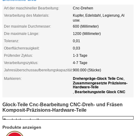
Art der maschineller Bearbeitung:
Cnc-Drehen
Verarbeitung des Materials:
Kupfer, Edelstahl, Legierung, Al
usw.
Der maximale Durchmesser:
600 (Millimeter)
Die maximale Länge:
1200 (Millimeter)
Toleranz:
0,01
Oberflächenrauigkeit:
0,03
Prüfender Zyklus:
1-3 Tage
Verarbeitungszyklus:
4-7 Tage
Jahresüberschussaufbereitungskapazität:
900.000 (Stücke)
Drehenpräge-Glock Teile Cnc
Markieren:
,
Zusammengesetzte Präzisions-
Hardware-Teile
Bearbeitungsteile Glock CNC
,
Glock-Teile Cnc-Bearbeitung CNC-Dreh- und Fräsen
Komposit-Präzisions-Hardware-Teile
Produktbeschreibung
Produkte anzeigen