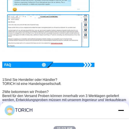
1Sind Sie Hersteller oder Händler?
TORICH ist eine Handelsgesellschaft.
2Wie bekommen wir Proben?
Bereit für den Versand Proben können innerhalb von 3 Werktagen geliefert
werden, Entwicklungsproben müssen mit unserem Ingenieur und Verkaufsteam
bestätigt werden.
TORICH
3Wie kann ich ein Angebot bekommen?
Detaillierte Zeichnungen (PDF/STEP/IGS/DWG...) mit Angaben zu Material,
Menge und Oberflächenbehandlung.
4Kann ich ein Angebot ohne Zeichnungen bekommen?
11:12 AM