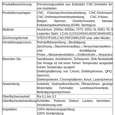
Produktbezeichnung
Precisionsgussteile aus Edelstahl CNC-Drehteile für d
von Autoteilen
Produktionsanlagen
CNC, Fräsmaschinenbearbeitung, CNC-Drehmaschin
CNC-Drehmaschinenbearbeitung, CNC-Fräsen, La
Biegen, Spinnen, Drahtschneiden, Stempeln,
Entladungsbearbeitung (EDM), Spritzguss
Material
Aluminium: 2000er, 6000er, 7075, 5052, AL 6061-T6, 60
Legiertes Stahl: 1214L/1215/1045/4140/SCM440/40Cr
Zeichnungsformat
STEP,STP,GIS,CAD,PDF,DWG,DXF usw. oder Muster.
Herstellungsprozess
Rohstoffüberprüfung→Bestäti
Zeichnung→Maschinenaufbau→Versuchsproduktion→Qu
und -bestätigun
Probe→Massenproduktion→Endkontrolle→Verpackung→
Beenden Sie.
Sandblasen, Anodisieren, Schwarzen, Zink-Nickelplattier
Die Anlage ist mit einer hohen Temperatur ausgestatte
hohen Temperatur ausgeht.
Elektroplattierung von Chrom, Elektrophorese, QPQ (
Quench),
Elektropolieren, Chromplattieren, Knurl, Laserächerung
Anwendung
Autoteile, Hydraulikschläuche, Ölmaschinen, geologi
Motorräder, Fahrräder, Landmaschinenteile, 
Befestigungsmaschinen.
Oberflächenrauheit
Ra 0,1 bis 3.2
Oberflächenbehandlung
Schleifen, Polieren, Deburr, Lacken, Verzinken, C
Anodisierung usw.
Inspektion
100% Abmessungsprüfung
100% Sichtprüfung