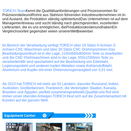
TORICH-Team
Kennt die Qualitätsanforderungen und Prozessnormen für
Präzisionsteile
und
Rohre aus Stahl
von führenden Industrieunternehmen im In-
und Ausland,
die Produktion ständig optimiert
und
Das Unternehmen ist auf dem
Managementniveau und sucht ständig nach gleichgesinnten, exzellenten
Lieferanten, die es uns ermöglichen, die
Produktionskosten
und
haben
Ein
Vergleichsvorteil gegenüber vielen unserer
Wettbewerber
.
Im Bereich der Verarbeitung verfügt TORICH über 18 Sätze 4-Achsen-3-
Achsen-CNC-Maschinen und über 30 Sätze CNC-Drehmaschinen.Das
Bearbeitungszentrum ist in der Lage, 1100x600x800mm Teile zu bearbeiten
und die CNC-Drehmaschinen sind in der Lage, 550x1500mm Teile zu
verarbeitenWir sind spezialisiert auf die Bearbeitung von Edelstahl,
Legierungsstahl und anderen harten Metallen sowie Kohlenstoffstahl,
Aluminium und Kupfer mit einer Dimensionsgenauigkeit von 0,01 mm.
Ab 2023 hat TORICH mit mehr als 50 Ländern, darunter Russland, Indien,
Australien, Großbritannien, Frankreich, die Vereinigten Staaten, Kanada,
Brasilien und Ägypten, perfekt zusammengearbeitet.Qualität und Ruf sind
immer unser oberstes Anliegen.TORICH freut sich auf die Zusammenarbeit mit
Kunden auf der ganzen Welt.