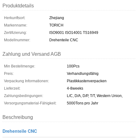
Produktdetails
Herkunftsort:
Zhejiang
Markenname:
TORICH
Zertifizierung:
ISO9001 ISO14001 TS16949
Modellnummer:
Drehenteile CNC
Zahlung und Versand AGB
Min Bestellmenge:
100Pcs
Preis:
Verhandlungsfähig
Verpackung Informationen:
Plastikkastenverpacken
Lieferzeit:
4-8weeks
Zahlungsbedingungen:
L/C, D/A, D/P, T/T, Western Union,
Versorgungsmaterial-Fähigkeit:
5000Tons pro Jahr
Beschreibung
Drehenteile CNC