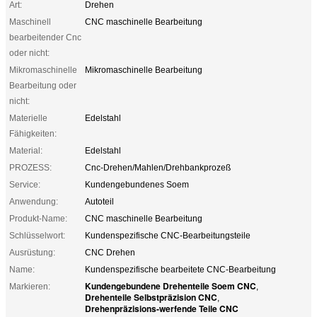
Art:
Drehen
Maschinell
CNC maschinelle Bearbeitung
bearbeitender Cnc
oder nicht:
Mikromaschinelle
Mikromaschinelle Bearbeitung
Bearbeitung oder
nicht:
Materielle
Edelstahl
Fähigkeiten:
Material:
Edelstahl
PROZESS:
Cnc-Drehen/Mahlen/Drehbankprozeß
Service:
Kundengebundenes Soem
Anwendung:
Autoteil
Produkt-Name:
CNC maschinelle Bearbeitung
Schlüsselwort:
Kundenspezifische CNC-Bearbeitungsteile
Ausrüstung:
CNC Drehen
Name:
Kundenspezifische bearbeitete CNC-Bearbeitung
Kundengebundene Drehenteile Soem CNC
Markieren:
,
Drehenteile Selbstpräzision CNC
,
Drehenpräzisions-werfende Teile CNC