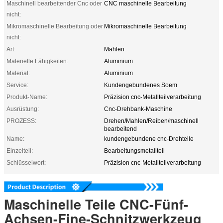
Maschinell bearbeitender Cnc oder
CNC maschinelle Bearbeitung
nicht:
Mikromaschinelle Bearbeitung oder
Mikromaschinelle Bearbeitung
nicht:
Art:
Mahlen
Materielle Fähigkeiten:
Aluminium
Material:
Aluminium
Service:
Kundengebundenes Soem
Produkt-Name:
Präzision cnc-Metallteilverarbeitung
Ausrüstung:
Cnc-Drehbank-Maschine
PROZESS:
Drehen/Mahlen/Reiben/maschinell
bearbeitend
Name:
kundengebundene cnc-Drehteile
Einzelteil:
Bearbeitungsmetallteil
Schlüsselwort:
Präzision cnc-Metallteilverarbeitung
Maschinelle Teile CNC-Fünf-
Achsen-Fine-Schnitzwerkzeug