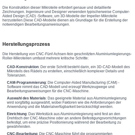
Die Konstruktion dieser Mikroteile erfordert genaue und detaillierte
Zeichnungen. Ingenieure und Designer verwenden typischerweise Computer-
Aided Design (CAD) -Software, um 3D-Modelle der Impeller-Mikroteile
herzustellen.Diese CAD-Modelle dienen als Grundlage für die Erstellung der
notwendigen Bearbeitungsanweisungen.
Herstellungsprozess
Die Herstellung von CNC-Fünf-Achsen-fein geschnitzten Aluminiumlegierungs-
Roller-Mikroteilen umfasst mehrere kritische Schritte:
CAD-Konstruktion
: Der erste Schritt besteht darin, ein 3D-CAD-Modell des
Mikroteils des Rädels zu erstellen, einschließlich komplexer Details und
Toleranzen.
CAM-Programmierung
: Die Computer-Aided Manufacturing (CAM) -
Software nimmt das CAD-Modell und erzeugt Werkzeugwege und
Bearbeitungsanweisungen für die CNC-Maschine.
Auswahl des Materials
: Das geeignete Material aus Aluminiumlegierung
wird sorgfältig ausgewählt, wobei Faktoren wie die Anforderungen der
Anwendung und die Materialverfügbarkeit berücksichtigt werden.
Einrichtung
: Das Werkstück aus Aluminiumlegierung wird fest an den
Drehtisch der CNC-Maschine oder an andere Befestigungsvorrichtungen
befestigt, um eine präzise Positionierung während der Bearbeitung zu
gewährleisten.
CNC-Bearbeitung
: Die CNC-Maschine führt die programmierten