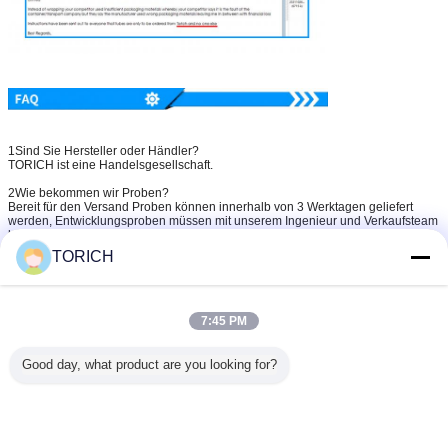
1Sind Sie Hersteller oder Händler?
TORICH ist eine Handelsgesellschaft.
2Wie bekommen wir Proben?
Bereit für den Versand Proben können innerhalb von 3 Werktagen geliefert
werden, Entwicklungsproben müssen mit unserem Ingenieur und Verkaufsteam
bestätigt werden.
TORICH
3Wie kann ich ein Angebot bekommen?
Detaillierte Zeichnungen (PDF/STEP/IGS/DWG...) mit Angaben zu Material,
Menge und Oberflächenbehandlung.
4Kann ich ein Angebot ohne Zeichnungen bekommen?
7:45 PM
Natürlich freuen wir uns über Ihre Muster, Bilder oder Entwürfe mit detaillierten
Abmessungen für ein genaues Angebot.
Good day, what product are you looking for?
5Wie lange dauert die Lieferzeit?
15-60 Tage je nach Bestellmenge und Produkt.
6Können Sie vor der Massenproduktion Proben liefern?
Sicher, die Probegebühr ist erforderlich, wird zurückgegeben, wenn die
Massenproduktion möglich ist.