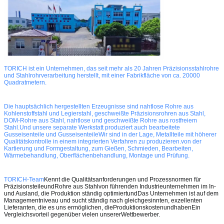
TORICH ist ein Unternehmen, das seit mehr als 20 Jahren Präzisionsstahlrohre
und Stahlrohrverarbeitung herstellt, mit einer Fabrikfläche von ca. 20000
Quadratmetern.
Die hauptsächlich hergestellten Erzeugnisse sind nahtlose Rohre aus
Kohlenstoffstahl und Legierstahl, geschweißte Präzisionsrohren aus Stahl,
DOM-Rohre aus Stahl, nahtlose und geschweißte Rohre aus rostfreiem
Stahl.Und unsere separate Werkstatt produziert auch bearbeitete
Gusseisenteile und GusseisenteileWir sind in der Lage, Metallteile mit höherer
Qualitätskontrolle in einem integrierten Verfahren zu produzieren.von der
Kartierung und Formgestaltung, zum Gießen, Schmieden, Bearbeiten,
Wärmebehandlung, Oberflächenbehandlung, Montage und Prüfung.
TORICH-Team
Kennt die Qualitätsanforderungen und Prozessnormen für
Präzisionsteile
und
Rohre aus Stahl
von führenden Industrieunternehmen im In-
und Ausland,
die Produktion ständig optimiert
und
Das Unternehmen ist auf dem
Managementniveau und sucht ständig nach gleichgesinnten, exzellenten
Lieferanten, die es uns ermöglichen, die
Produktionskosten
und
haben
Ein
Vergleichsvorteil gegenüber vielen unserer
Wettbewerber
.