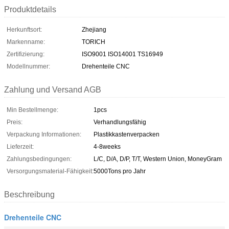
Produktdetails
Herkunftsort:
Zhejiang
Markenname:
TORICH
Zertifizierung:
ISO9001 ISO14001 TS16949
Modellnummer:
Drehenteile CNC
Zahlung und Versand AGB
Min Bestellmenge:
1pcs
Preis:
Verhandlungsfähig
Verpackung Informationen:
Plastikkastenverpacken
Lieferzeit:
4-8weeks
Zahlungsbedingungen:
L/C, D/A, D/P, T/T, Western Union, MoneyGram
Versorgungsmaterial-Fähigkeit:
5000Tons pro Jahr
Beschreibung
Drehenteile CNC